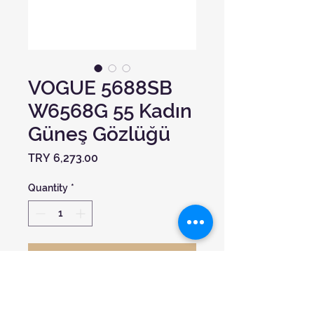
VOGUE 5688SB
W6568G 55 Kadın
Güneş Gözlüğü
Price
TRY 6,273.00
Quantity
*
Add to Cart
Cam Tasarımı:
Dikdörtgen
Cam Rengi:
Kahverengi