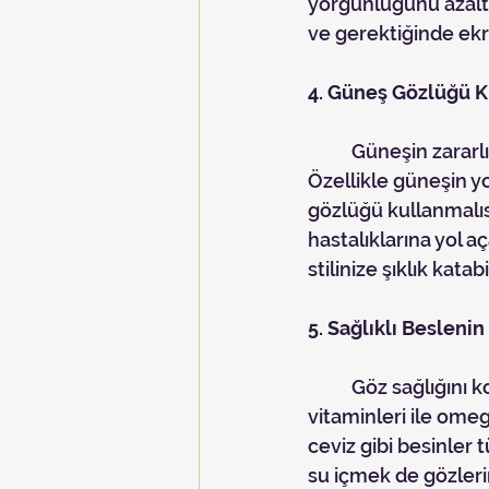
yorgunluğunu azaltı
ve gerektiğinde ekr
4. Güneş Gözlüğü K
	Güneşin zararlı UV ışınları sadece cildinizi değil, gözlerinizi de olumsuz etkiler. 
Özellikle güneşin 
gözlüğü kullanmalıs
hastalıklarına yol a
stilinize şıklık katabi
5. Sağlıklı Beslenin
	Göz sağlığını korumanın bir diğer yolu ise doğru beslenmektir. Özellikle A, C ve E 
vitaminleri ile omeg
ceviz gibi besinler t
su içmek de gözleri