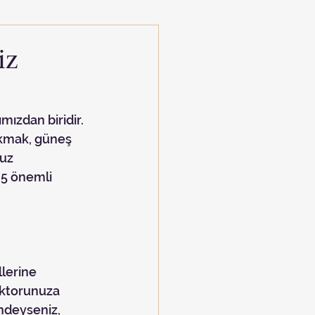
iz
akmak, güneş 
uz 
 5 önemli 
oktorunuza 
indeyseniz, 