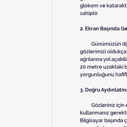
glokom ve katarakt g
sahiptir.
2. Ekran Başında Ge
	Günümüzün dijital dünyasında, bilgisayar ve telefon ekranlarına uzun süre bakmak 
gözlerimizi oldukça
ağrılarına yol açabi
20 metre uzaktaki b
yorgunluğunu hafifle
3. Doğru Aydınlatm
	Gözleriniz için en iyi ortam, doğal ışık ile aydınlatılan ortamlardır. Ancak yapay ışık 
kullanmanız gerekti
Bilgisayar başında ç