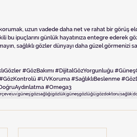
kili bu ipuçlarını günlük hayatınıza entegre ederek gözl
mayın, sağlıklı gözler dünyayı daha güzel görmenizi sa
klıGözler
#GözBakımı
#DijitalGözYorgunluğu
#Güneş
#GözKontrolü
#UVKoruma
#SağlıklıBeslenme
#Göz
DoğruAydınlatma
#Omega3
erçeve
uv
güneş
gözsağlığı
gözlük
güneşgözlüğü
gözdoktoru
sağlık
d