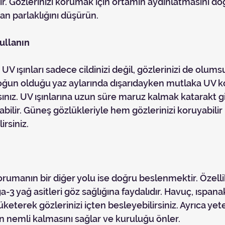
r. Gözlerinizi korumak için ortamın aydınlatmasını doğ
an parlaklığını düşürün.
ullanın
yoğun olduğu yaz aylarında dışarıdayken mutlaka UV k
ınız. UV ışınlarına uzun süre maruz kalmak katarakt gi
çabilir. Güneş gözlükleriyle hem gözlerinizi koruyabili
lirsiniz.
a-3 yağ asitleri göz sağlığına faydalıdır. Havuç, ıspanak
üketerek gözlerinizi içten besleyebilirsiniz. Ayrıca yet
n nemli kalmasını sağlar ve kuruluğu önler.