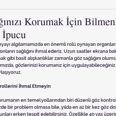
ğınızı Korumak İçin Bilmen
 İpucu
ların sağlığını ihmal ederiz. Uzun saatler ekrana b
 gibi basit alışkanlıklar zamanla göz sağlığını olums
zımızda, gözlerinizi korumanız için uygulayabileceğiniz
laşıyoruz.
rollerini İhmal Etmeyin
zde bir problem olmasa bile, yılda en az bir kez göz d
nları erken tespit edebilirsiniz. Özellikle 40 yaş üzer