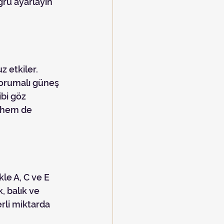
ru ayarlayın 
orumalı güneş 
bi göz 
r hem de 
, balık ve 
erli miktarda 