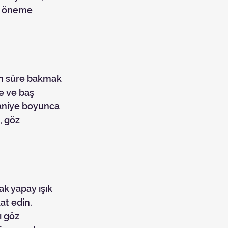
ik öneme 
e ve baş 
 saniye boyunca 
, göz 
t edin. 
ı göz 