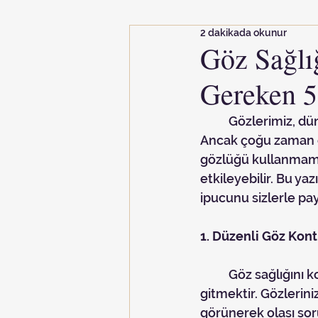
2 dakikada okunur
Göz Sağlı
Gereken 5
	Gözlerimiz, dünyayı algılamamızda en önemli rolü oynayan organlarımızdan biridir. 
Ancak çoğu zaman on
gözlüğü kullanmamak
etkileyebilir. Bu ya
ipucunu sizlerle pay
1. Düzenli Göz Kont
	Göz sağlığını korumanın en temel yollarından biri düzenli göz kontrollerine 
gitmektir. Gözlerini
görünerek olası soru