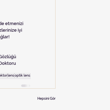
erinize iyi 
ğlar!
Gözlüğü
Doktoru
oktor
lens
optik lens
Hepsini Gör