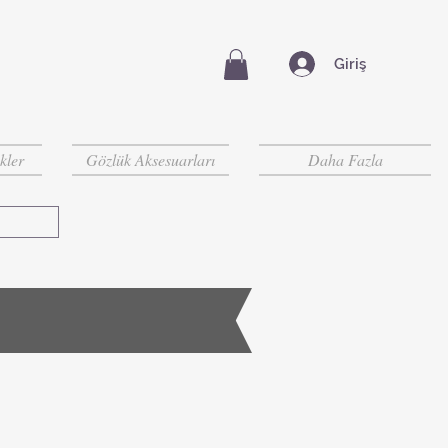
Giriş
kler
Gözlük Aksesuarları
Daha Fazla