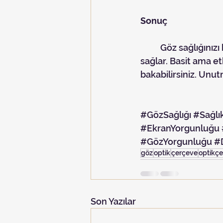
Sonuç
	Göz sağlığınızı korumak, uzun vadede daha net ve rahat bir görüş elde etmenizi 
sağlar. Basit ama et
bakabilirsiniz. Unut
#GözSağlığı
#Sağlı
#EkranYorgunluğu
#GözYorgunluğu
#
göz
optik
çerçeve
optikç
Son Yazılar