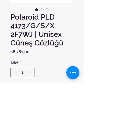
Polaroid PLD
4173/G/S/X
2F7WJ | Unisex
Güneş Gözlüğü
Fiyat
₺6.781,00
Adet
*
Sepete Ekle
Cam:
Degrade
Çerçeve Materyali:
Metal
Çerçeve Rengi:
Altın