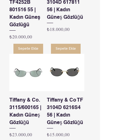
TF4252B
3104D 617811
801516 55 |
56 | Kadın
Kadın Güneş
Güneş Gözlüğü
Gözlüğü
Fiyat
₺18.000,00
Fiyat
₺20.000,00
Sepete Ekle
Sepete Ekle
Tiffany & Co.
Tiffany & Co TF
3115/600165 |
3104D 6216S4
Kadın Güneş
56 | Kadın
Gözlüğü
Güneş Gözlüğü
Fiyat
Fiyat
₺23.000,00
₺15.000,00