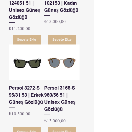
124051 51 |
102153 | Kadın
Unisex Güneş
Güneş Gözlüğü
Gözlüğü
Fiyat
₺15.000,00
Fiyat
₺11.200,00
Sepete Ekle
Sepete Ekle
Persol 3272-S
Persol 3166-S
95/31 53 | Erkek
960/56 51 |
Güneş Gözlüğü
Unisex Güneş
Gözlüğü
Fiyat
₺10.500,00
Fiyat
₺13.000,00
Sepete Ekle
Sepete Ekle