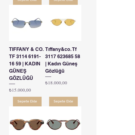
TIFFANY & CO.
Tıffany&co. Tf
TF 3114 6191-
3117 623685 58
16 59 | KADIN
| Kadın Güneş
GÜNEŞ
Gözlüğü
GÖZLÜĞÜ
Fiyat
₺18.000,00
Fiyat
₺15.000,00
Sepete Ekle
Sepete Ekle