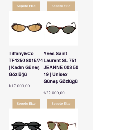
Sepete Ekle
Sepete Ekle
Tıffany&Co
Yves Saint
TF4250 8015/74
Laurent SL 751
| Kadın Güneş
JEANNE 003 50
Gözlüğü
19 | Unisex
Güneş Gözlüğü
Fiyat
₺17.000,00
Fiyat
₺22.000,00
Sepete Ekle
Sepete Ekle