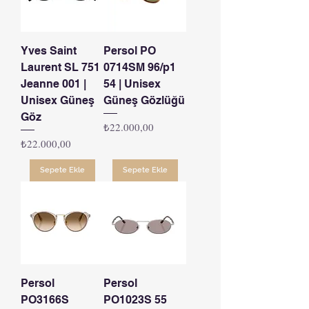
Yves Saint
Persol PO
Laurent SL 751
0714SM 96/p1
Jeanne 001 |
54 | Unisex
Unisex Güneş
Güneş Gözlüğü
Göz
Fiyat
₺22.000,00
Fiyat
₺22.000,00
Sepete Ekle
Sepete Ekle
Persol
Persol
PO3166S
PO1023S 55