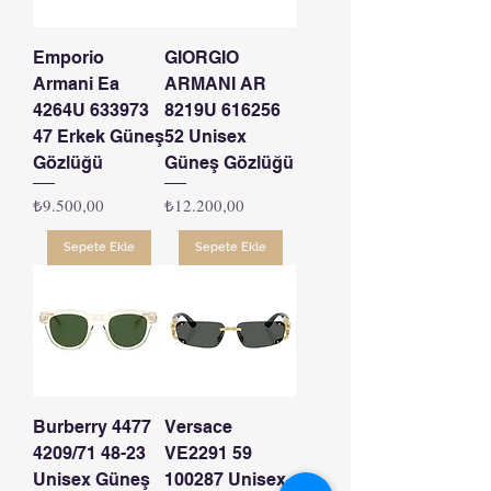
Emporio
GIORGIO
Armani Ea
ARMANI AR
4264U 633973
8219U 616256
47 Erkek Güneş
52 Unisex
Gözlüğü
Güneş Gözlüğü
Fiyat
Fiyat
₺9.500,00
₺12.200,00
Sepete Ekle
Sepete Ekle
Burberry 4477
Versace
4209/71 48-23
VE2291 59
Unisex Güneş
100287 Unisex