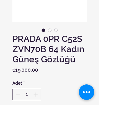
PRADA 0PR C52S
ZVN70B 64 Kadın
Güneş Gözlüğü
Fiyat
₺19.000,00
Adet
*
Sepete Ekle
Cinsiyet: Kadın
Çerçeve Rengi: Altın